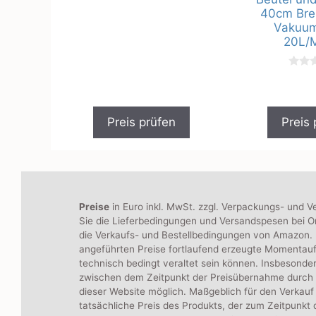
v
o
40cm Brei
n
Vakuu
5
20L/M
0
v
o
n
5
Preis prüfen
Preis 
Preise
in Euro inkl. MwSt. zzgl. Verpackungs- und V
Sie die Lieferbedingungen und Versandspesen bei On
die Verkaufs- und Bestellbedingungen von Amazon. B
angeführten Preise fortlaufend erzeugte Momentau
technisch bedingt veraltet sein können. Insbesonde
zwischen dem Zeitpunkt der Preisübernahme durch
dieser Website möglich. Maßgeblich für den Verkauf 
tatsächliche Preis des Produkts, der zum Zeitpunkt