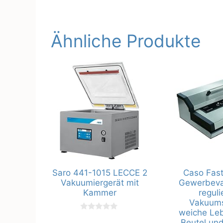
Ähnliche Produkte
Saro 441-1015 LECCE 2
Caso Fas
Vakuumiergerät mit
Gewerbeva
Kammer
reguli
Vakuumst
weiche Leb
0
Beutel und