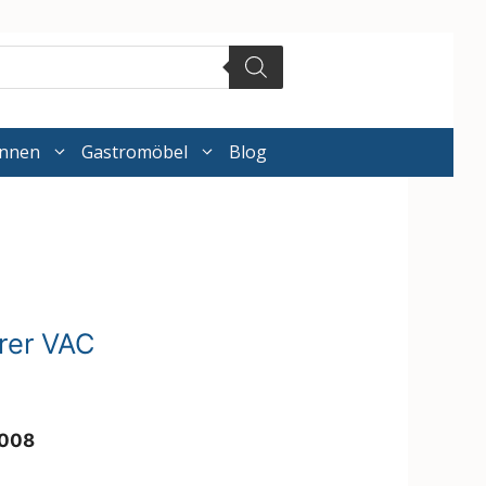
annen
Gastromöbel
Blog
erer VAC
4008