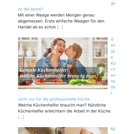
ge
ist die beste?
Mit einer Waage werden Mengen genau
abgemessen. Erste einfache Waagen für den
Handel ab es schon
[…]
G
en
ial
e
Kü
ch
en
he
lfe
r
nicht nur für die professionelle Küche
Welche Küchenhelfer braucht man? Nützliche
Küchenhelfer erleichtern die Arbeit in der Küche.
[…]
Mi