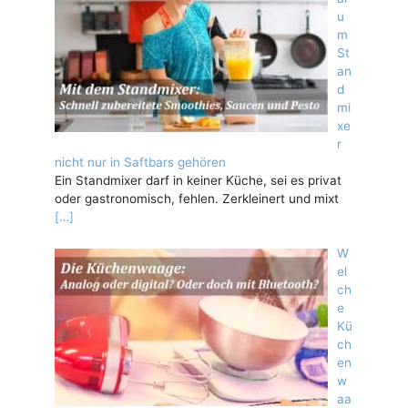
u
m
St
an
d
mi
xe
r
nicht nur in Saftbars gehören
Ein Standmixer darf in keiner Küche, sei es privat
oder gastronomisch, fehlen. Zerkleinert und mixt
[…]
W
el
ch
e
Kü
ch
en
w
aa