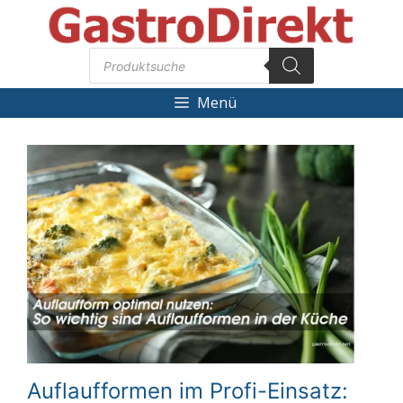
Zum
Inhalt
Products
springen
search
Menü
Auflaufformen im Profi-Einsatz: