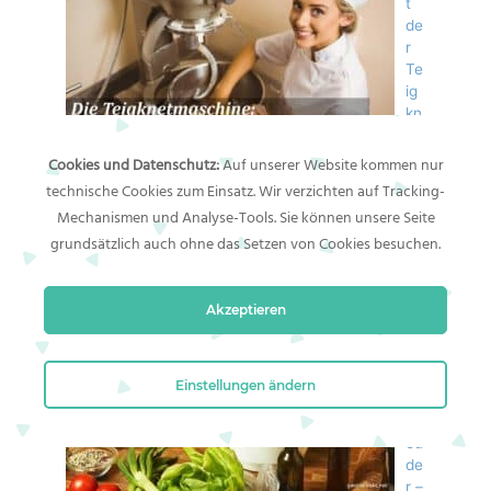
t
de
r
Te
ig
kn
et
m
Cookies und Datenschutz:
Auf unserer Website kommen nur
as
technische Cookies zum Einsatz. Wir verzichten auf Tracking-
chine die eigene Effizienz erhöhen
Mechanismen und Analyse-Tools. Sie können unsere Seite
Teigknetmaschinen und Teigausrollmaschinen
grundsätzlich auch ohne das Setzen von Cookies besuchen.
unterstützen die Arbeit von Bäckern, Konditoren,
[…]
Akzeptieren
Di
e
Sa
lat
Einstellungen ändern
sc
hl
eu
de
r –