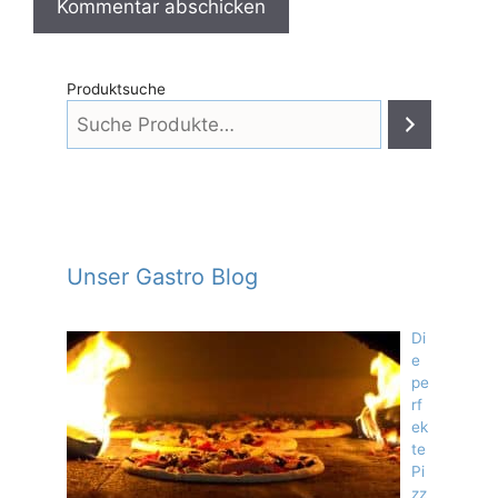
Produktsuche
Unser Gastro Blog
Di
e
pe
rf
ek
te
Pi
zz