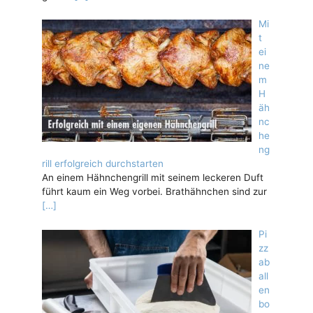
Mi
t
ei
ne
m
H
äh
nc
he
ng
rill erfolgreich durchstarten
An einem Hähnchengrill mit seinem leckeren Duft
führt kaum ein Weg vorbei. Brathähnchen sind zur
[…]
Pi
zz
ab
all
en
bo