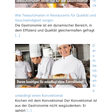
ru
ck
:
Wie Teeautomaten in Restaurants für Qualität und
Geschwindigkeit sorgen
Die Gastronomie ist ein dynamischer Bereich, in
dem Effizienz und Qualität gleichermaßen gefragt
[…]
D
ar
u
m
be
nö
tig
en
Si
e
unbedingt einen Konvektomat
Kochen mit dem Konvektomat Der Konvektomat ist
aus der Gastronomie nicht wegzudenken. Er
gehört
[…]