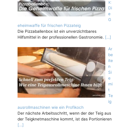
x:
Di
e
G
eheimwaffe für frischen Pizzateig
Die Pizzaballenbox ist ein unverzichtbares
Hilfsmittel in der professionellen Gastronomie.
[…]
Ar
be
ite
n
Si
e
mi
t
Te
ig
ausrollmaschinen wie ein Profikoch
Der nächste Arbeitsschritt, wenn der der Teig aus
der Teigknetmaschine kommt, ist das Portionieren
[…]