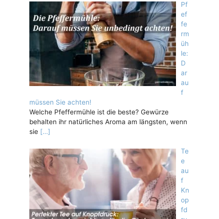
Pf
ef
fe
rm
üh
le:
D
ar
au
f
müssen Sie achten!
Welche Pfeffermühle ist die beste? Gewürze
behalten ihr natürliches Aroma am längsten, wenn
sie
[…]
Te
e
au
f
Kn
op
fd