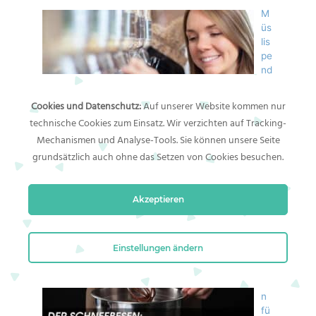
M
üs
lis
pe
nd
er
fü
Cookies und Datenschutz:
Auf unserer Website kommen nur
r
technische Cookies zum Einsatz. Wir verzichten auf Tracking-
da
Mechanismen und Analyse-Tools. Sie können unsere Seite
s
Frühstücksbuffet
grundsätzlich auch ohne das Setzen von Cookies besuchen.
Müsli Frühstückscerealien sorgen für einen
gesunden und ausgewogenen Start in den Tag.
Besonders
[…]
Akzeptieren
Sc
hn
Einstellungen ändern
ee
be
se
n
fü