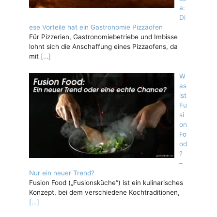
a:
Di
ese Vorteile hat ein Gastronomie Pizzaofen
Für Pizzerien, Gastronomiebetriebe und Imbisse
lohnt sich die Anschaffung eines Pizzaofens, da
mit
[…]
W
as
ist
Fu
si
on
Fo
od
?
–
Nur ein neuer Trend?
Fusion Food („Fusionsküche“) ist ein kulinarisches
Konzept, bei dem verschiedene Kochtraditionen,
[…]