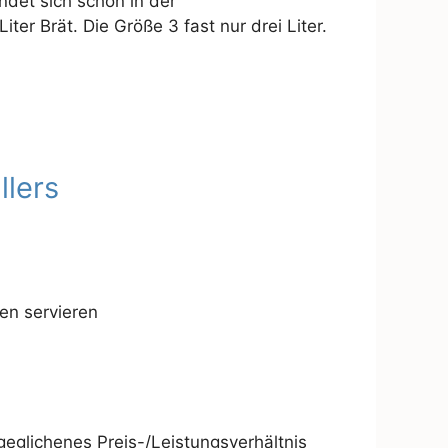
indet sich schon in der
ter Brät. Die Größe 3 fast nur drei Liter.
llers
n servieren
usgeglichenes Preis-/Leistungsverhältnis