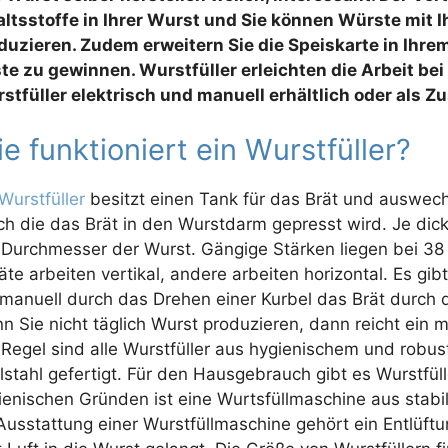
altsstoffe in Ihrer Wurst und Sie können Würste mit
duzieren. Zudem erweitern Sie die Speiskarte in Ihre
te zu gewinnen. Wurstfüller erleichten die Arbeit bei 
stfüller elektrisch und manuell erhältlich oder als
e funktioniert ein Wurstfüller?
Wurstfüller
besitzt einen Tank für das Brät und auswech
ch die das Brät in den Wurstdarm gepresst wird. Je dicke
 Durchmesser der Wurst. Gängige Stärken liegen bei 
äte arbeiten vertikal, andere arbeiten horizontal. Es gibt
 manuell durch das Drehen einer Kurbel das Brät durch d
n Sie nicht täglich Wurst produzieren, dann reicht ein m
 Regel sind alle Wurstfüller aus hygienischem und robu
lstahl gefertigt. Für den Hausgebrauch gibt es Wurstfüll
ienischen Gründen ist eine Wurtsfüllmaschine aus stabi
Ausstattung einer Wurstfüllmaschine gehört ein Entlüftu