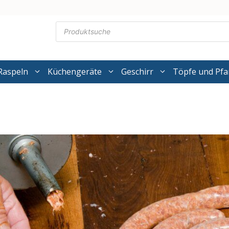
Products
search
Raspeln
Küchengeräte
Geschirr
Töpfe und Pf