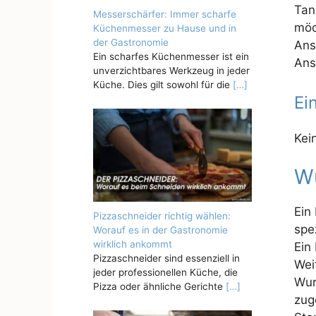
Tan
Messerschärfer: Immer scharfe
möc
Küchenmesser zu Hause und in
der Gastronomie
Ans
Ein scharfes Küchenmesser ist ein
Ans
unverzichtbares Werkzeug in jeder
Küche. Dies gilt sowohl für die
[…]
Ei
Kei
Wu
Ein
Pizzaschneider richtig wählen:
spe
Worauf es in der Gastronomie
wirklich ankommt
Ein
Pizzaschneider sind essenziell in
Wei
jeder professionellen Küche, die
Wur
Pizza oder ähnliche Gerichte
[…]
zug