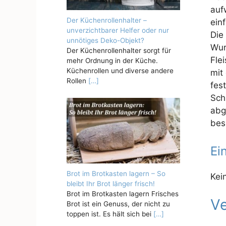
auf
Der Küchenrollenhalter –
ein
unverzichtbarer Helfer oder nur
Die
unnötiges Deko-Objekt?
Wur
Der Küchenrollenhalter sorgt für
Fle
mehr Ordnung in der Küche.
Küchenrollen und diverse andere
mit
Rollen
[…]
fes
Sch
abg
bes
Ei
Brot im Brotkasten lagern – So
Kei
bleibt Ihr Brot länger frisch!
Brot im Brotkasten lagern Frisches
Ve
Brot ist ein Genuss, der nicht zu
toppen ist. Es hält sich bei
[…]