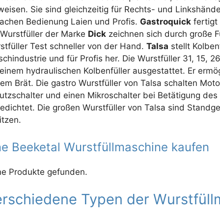
weisen. Sie sind gleichzeitig für Rechts- und Linkshänd
fachen Bedienung Laien und Profis.
Gastroquick
fertigt
 Wurstfüller der Marke
Dick
zeichnen sich durch große Fü
stfüller Test schneller von der Hand.
Talsa
stellt Kolben
ischindustrie und für Profis her. Die Wurstfüller 31, 15, 
 einem hydraulischen Kolbenfüller ausgestattet. Er ermö
tem Brät. Die gastro Wurstfüller von Talsa schalten Mo
utzschalter und einen Mikroschalter bei Betätigung des 
edichtet. Die großen Wurstfüller von Talsa sind Standg
itzen.
ne Beeketal Wurstfüllmaschine kaufen
ne Produkte gefunden.
rschiedene Typen der Wurstfüll