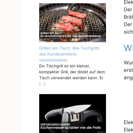
Ele
Der
Brä
Der
sic
Wu
Grillen am Tisch: Wie Tischgrills
das Kundenerlebnis
revolutionieren
Wur
Ein Tischgrill ist ein kleiner,
ers
kompakter Grill, der direkt auf dem
ang
Tisch verwendet werden kann. Er
[…]
Ele
Ele