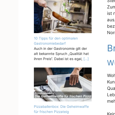
Ste
Zum
ist
aus
bez
Nor
10 Tipps für den optimalen
Gastronomiebedarf
B
Auch in der Gastronomie gilt der
alt bekannte Spruch „Qualität hat
ihren Preis“. Dabei ist es egal,
[…]
Wu
Woh
Kun
Qual
Leb
meh
Pizzaballenbox: Die Geheimwaffe
für frischen Pizzateig
Kei