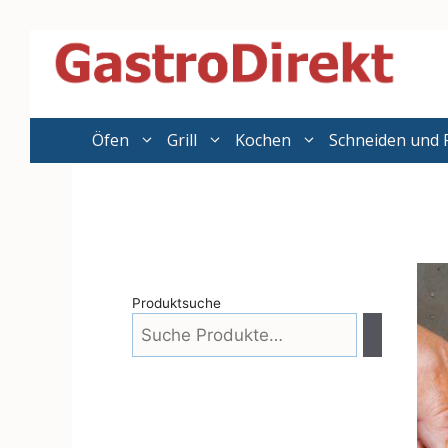
Zum
Inhalt
springen
Öfen
Grill
Kochen
Schneiden und 
Produktsuche