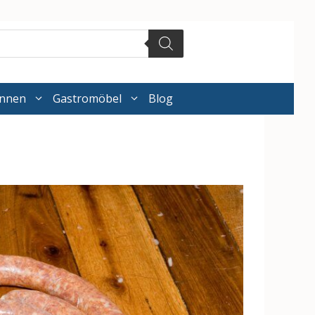
annen
Gastromöbel
Blog