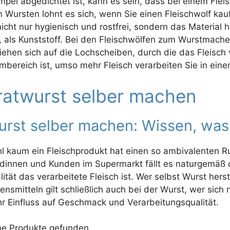
mpel abgedichtet ist, kann es sein, dass bei einem Fleis
 Wursten lohnt es sich, wenn Sie einen Fleischwolf kauf
 nicht nur hygienisch und rostfrei, sondern das Material
, als Kunststoff. Bei den Fleischwölfen zum Wurstmachen
iehen sich auf die Lochscheiben, durch die das Fleisch v
mbereich ist, umso mehr Fleisch verarbeiten Sie in ein
ratwurst selber machen
rst selber machen: Wissen, was 
l kaum ein Fleischprodukt hat einen so ambivalenten Ru
dinnen und Kunden im Supermarkt fällt es naturgemäß 
ität das verarbeitete Fleisch ist. Wer selbst Wurst herste
ensmitteln gilt schließlich auch bei der Wurst, wer sich n
r Einfluss auf Geschmack und Verarbeitungsqualität.
ne Produkte gefunden.