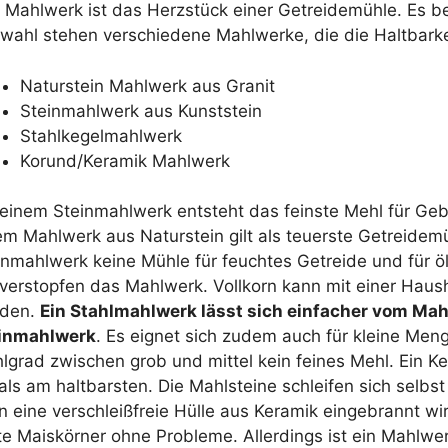
 Mahlwerk ist das Herzstück einer Getreidemühle. Es b
wahl stehen verschiedene Mahlwerke, die die Haltbark
Naturstein Mahlwerk aus Granit
Steinmahlwerk aus Kunststein
Stahlkegelmahlwerk
Korund/Keramik Mahlwerk
 einem Steinmahlwerk entsteht das feinste Mehl für Ge
em Mahlwerk aus Naturstein gilt als teuerste Getreidem
inmahlwerk keine Mühle für feuchtes Getreide und für 
 verstopfen das Mahlwerk. Vollkorn kann mit einer Hau
den.
Ein Stahlmahlwerk lässt sich einfacher vom Mah
inmahlwerk
. Es eignet sich zudem auch für kleine Meng
lgrad zwischen grob und mittel kein feines Mehl. Ein K
t als am haltbarsten. Die Mahlsteine schleifen sich selbs
in eine verschleißfreie Hülle aus Keramik eingebrannt w
te Maiskörner ohne Probleme. Allerdings ist ein Mahlwe