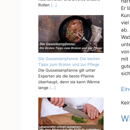
har
Rollen
[…]
Er 
Kun
vie
ab.
Wat
unt
von
mit
Die Gusseisenpfanne: Die besten
Tipps zum Braten und zur Pflege
gut
Die Gusseisenpfanne gilt unter
sic
Experten als die beste Pfanne
überhaupt, denn sie kann Wärme
lange
[…]
Ein
Kei
Wi