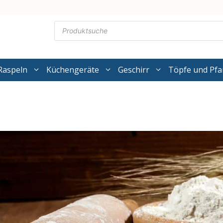
Products
search
Raspeln
Küchengeräte
Geschirr
Töpfe und Pf