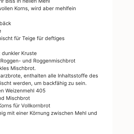
r Biss in hellen Mehl
vollen Korns, wird aber mehlfein
ebäck
e
ht für Teige für deftiges
 dunkler Kruste
es Roggen- und Roggenmischbrot
kles Mischbrot.
zbrote, enthalten alle Inhaltsstoffe des
ischt werden, um backfähig zu sein.
ten Weizenmehl 405
nd Mischbrot
Korns für Vollkornbrot
eig mit einer Körnung zwischen Mehl und