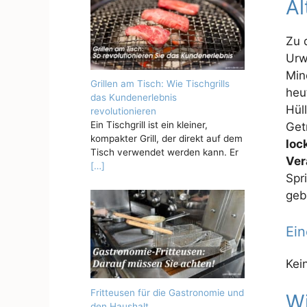
Al
Zu 
Urw
Min
Grillen am Tisch: Wie Tischgrills
heu
das Kundenerlebnis
Hül
revolutionieren
Ein Tischgrill ist ein kleiner,
Get
kompakter Grill, der direkt auf dem
loc
Tisch verwendet werden kann. Er
Ver
[…]
Spr
geb
Ein
Kei
Fritteusen für die Gastronomie und
Wi
den Haushalt