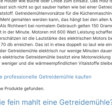
te Hölzer wie Buche oder Linde zum Einsatz. Das Holz is
lässt sich nicht so gut sauber halten wie bei einer Getr
ststoff. Getreidemühlenvorsätze für die Küchenmaschine
l Mehl gemahlen werden kann, das hängt bei den allen M
 Als Richtwert bei normalem Gebrauch gelten 150 Gram
t in der Minute. Motoren mit 600 Watt Leistung schaffe
erschätzen ist die Lautstärke des elektrischen Motors 
 70 db erreichen. Das ist in etwa doppelt so laut wie e
 der Getreidemühle elektrisch nur wenige Minuten dauert
e elektrische Getreidemühle besitzt eine Motorwicklung 
h weniger und die wärmeempfindlichen Vitalstoffe bleib
e professionelle Getreidemühle kaufen
ne Produkte gefunden.
e fein mahlt eine Getreidemühle