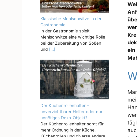
Wel
Anf
Klassische Mehlschwitze in der
übe
Gastronomie
wer
In der Gastronomie spielt
Kre
Mehlschwitze eine wichtige Rolle
dek
bei der Zubereitung von Soßen
und
[…]
ein
Mah
W
Man
mei
Der Küchenrollenhalter –
Han
unverzichtbarer Helfer oder nur
wen
unnötiges Deko-Objekt?
täg
Der Küchenrollenhalter sorgt für
auc
mehr Ordnung in der Küche.
Küchenrollen und diverse andere