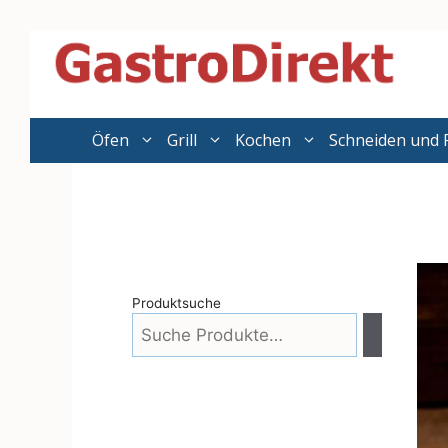
Zum
Inhalt
springen
Öfen
Grill
Kochen
Schneiden und 
Produktsuche