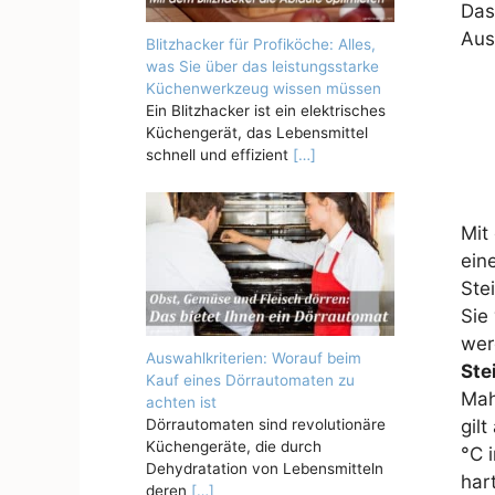
Das
Aus
Blitzhacker für Profiköche: Alles,
was Sie über das leistungsstarke
Küchenwerkzeug wissen müssen
Ein Blitzhacker ist ein elektrisches
Küchengerät, das Lebensmittel
schnell und effizient
[…]
Mit
ein
Ste
Sie
wer
Auswahlkriterien: Worauf beim
Ste
Kauf eines Dörrautomaten zu
Mah
achten ist
Dörrautomaten sind revolutionäre
gil
Küchengeräte, die durch
°C 
Dehydratation von Lebensmitteln
har
deren
[…]