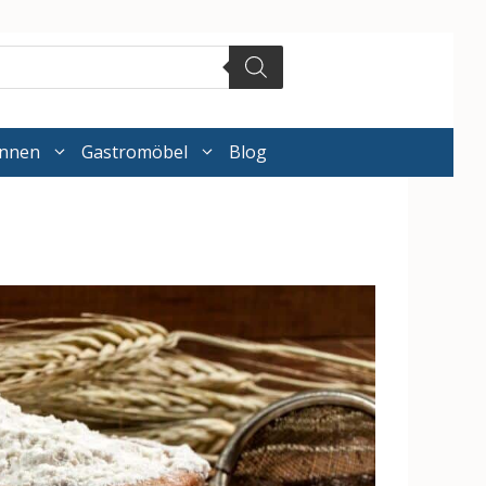
annen
Gastromöbel
Blog