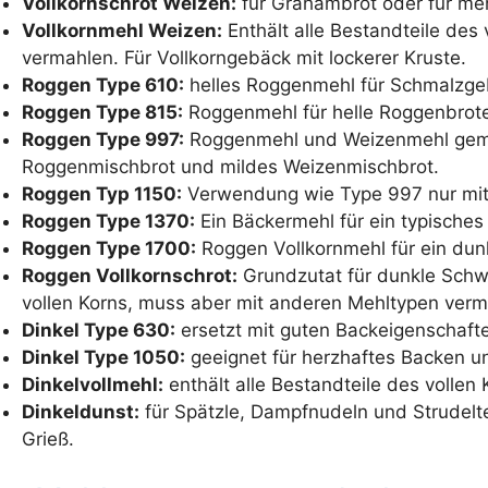
Vollkornschrot Weizen:
für Grahambrot oder für meh
Vollkornmehl Weizen:
Enthält alle Bestandteile des 
vermahlen. Für Vollkorngebäck mit lockerer Kruste.
Roggen Type 610:
helles Roggenmehl für Schmalzg
Roggen Type 815:
Roggenmehl für helle Roggenbrot
Roggen Type 997:
Roggenmehl und Weizenmehl gemisc
Roggenmischbrot und mildes Weizenmischbrot.
Roggen Typ 1150:
Verwendung wie Type 997 nur mit
Roggen Type 1370:
Ein Bäckermehl für ein typisch
Roggen Type 1700:
Roggen Vollkornmehl für ein dun
Roggen Vollkornschrot:
Grundzutat für dunkle Schwar
vollen Korns, muss aber mit anderen Mehltypen verm
Dinkel Type 630:
ersetzt mit guten Backeigenschaf
Dinkel Type 1050:
geeignet für herzhaftes Backen u
Dinkelvollmehl:
enthält alle Bestandteile des vollen 
Dinkeldunst:
für Spätzle, Dampfnudeln und Strudelt
Grieß.