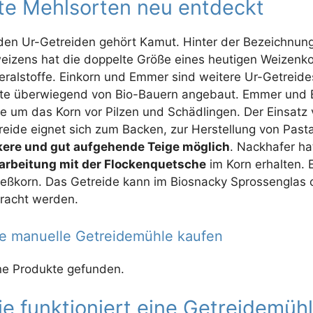
te Mehlsorten neu entdeckt
den Ur-Getreiden gehört Kamut. Hinter der Bezeichnung
eizens hat die doppelte Größe eines heutigen Weizenko
eralstoffe. Einkorn und Emmer sind weitere Ur-Getreid
te überwiegend von Bio-Bauern angebaut. Emmer und Ei
le um das Korn vor Pilzen und Schädlingen. Der Einsatz 
reide eignet sich zum Backen, zur Herstellung von Pasta
kere und gut aufgehende Teige möglich
. Nackhafer ha
arbeitung mit der Flockenquetsche
im Korn erhalten. 
ießkorn. Das Getreide kann im Biosnacky Sprossenglas 
racht werden.
e manuelle Getreidemühle kaufen
ne Produkte gefunden.
e funktioniert eine Getreidemüh